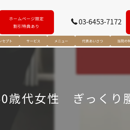
ホームページ限定
03-6453-7172
割引特典あり
ンセプト
サービス
メニュー
代表あいさつ
当院の
腰痛
肩こり
スポー
40歳代女性 ぎっくり
リハビ
姿勢矯