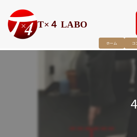
T×４ LABO
ホーム
コ