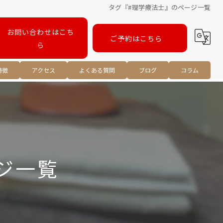
タグ『#理学療法士』のページ一覧
お問い合わせはこち
ご予約はこちら
ら
特徴
アクセス
よくある質問
ブログ
コラム
ツ
ジ一覧
リ
正