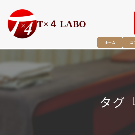
T×４ LABO
ホーム
コ
タグ