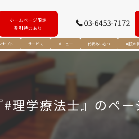
ホームページ限定
03-6453-7172
割引特典あり
ンセプト
サービス
メニュー
代表あいさつ
当院の
腰痛
肩こり
スポー
『#理学療法士』のペー
リハビ
姿勢矯