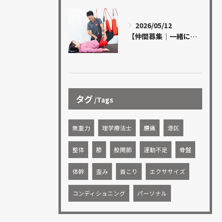
2026/05/12
【仲間募集｜一緒に成長できる方を探しています】
タグ
Tags
無重力
理学療法士
腰痛
港区
整体
膝
股関節
運動不足
骨盤
体幹
歪み
首こり
エクササイズ
コンディショニング
パーソナル