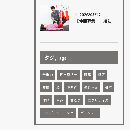
2026/05/12
【仲間募集｜一緒に成長できる方を探しています】
タグ
Tags
無重力
理学療法士
腰痛
港区
整体
膝
股関節
運動不足
骨盤
体幹
歪み
首こり
エクササイズ
コンディショニング
パーソナル