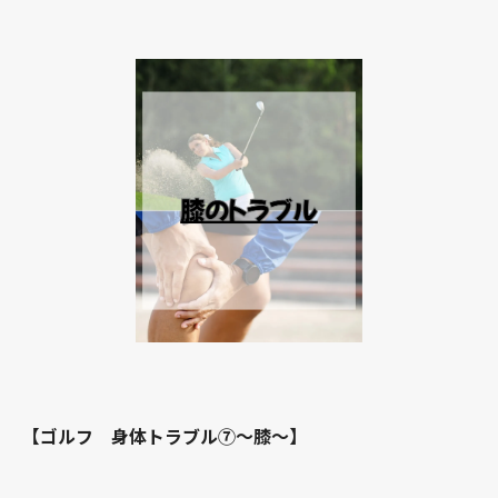
【ゴルフ 身体トラブル⑦～膝～】