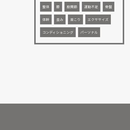
整体
膝
股関節
運動不足
骨盤
体幹
歪み
首こり
エクササイズ
コンディショニング
パーソナル