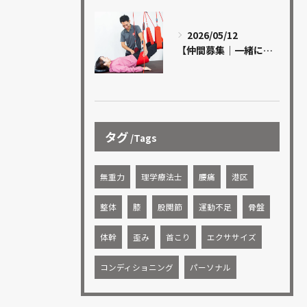
2026/05/12
【仲間募集｜一緒に成長できる方を探しています】
タグ
Tags
無重力
理学療法士
腰痛
港区
整体
膝
股関節
運動不足
骨盤
体幹
歪み
首こり
エクササイズ
コンディショニング
パーソナル