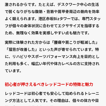
赤坂Bizタワーフロアマップとレッドコード
激されるからです。たとえば、デスクワーク中心の生活
体験場所の確認方法
で弱くなりがちな腹筋・背筋や肩甲骨周辺の筋肉を効率
リハビリや肩こり改善に役立つレッドコードの
よく鍛えられます。港区赤坂Bizタワーでは、専門スタッ
実力
フが個々の身体状況に合わせてエクササイズを指導する
ため、無理なく効果を実感しやすい点も魅力です。
レッドコードがリハビリや肩こり改善に効
果的な理由
実際に体験された方からは「腰痛や肩こりが軽減した」
肩こり対策で注目されるレッドコード運動
「猫背が改善した」といった声が寄せられています。特
の特徴
に、リハビリやスポーツパフォーマンス向上を目的とし
レッドコードで関節可動域を広げて痛みを
た利用も多く、幅広い年代や体力レベルの方に支持され
緩和
ています。
リハビリ現場で活躍するレッドコードの使
初心者が押さえるべきレッドコードの特徴と魅力
い方
レッドコードは初心者でも安心して始められるトレーニ
レッドコードで実感する身体の変化とリハ
ング方法として人気です。その理由は、個々の体力や目
ビリ効果