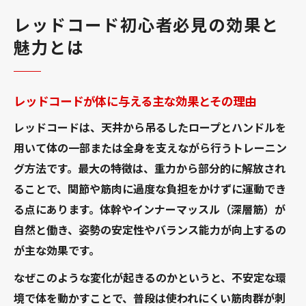
を紹介
レッドコード初心者必見の効果と
重力解放で実感するレッドコードの魅力的
魅力とは
な変化
レッドコードで得られる健康メリットと注
意点
レッドコードが体に与える主な効果とその理由
赤坂Bizタワーで体験するレッドコード活用法
レッドコードは、天井から吊るしたロープとハンドルを
赤坂Bizタワーでのレッドコード利用の流れ
用いて体の一部または全身を支えながら行うトレーニン
と特徴
グ方法です。最大の特徴は、重力から部分的に解放され
レッドコード体験時の赤坂Bizタワー施設の
ることで、関節や筋肉に過度な負担をかけずに運動でき
活用法
る点にあります。体幹やインナーマッスル（深層筋）が
赤坂Bizタワーのオフィスやロビーで受ける
自然と働き、姿勢の安定性やバランス能力が向上するの
レッドコードサポート
が主な効果です。
赤坂Bizタワーのエントランスからレッドコ
なぜこのような変化が起きるのかというと、不安定な環
ード体験までの動線
境で体を動かすことで、普段は使われにくい筋肉群が刺