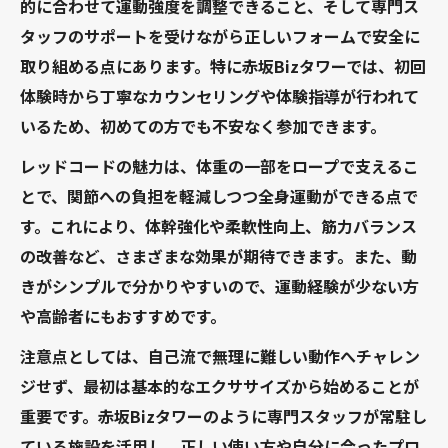
的に合わせて運動強度を調整できること、そして専門ス
身体を動かすならレッドコードで新感覚トレー
タッフのサポートを受けながら正しいフォームで安全に
ニング
取り組める点にあります。特に赤坂Bizタワーでは、初回
レッドコードが提案する新感覚トレーニン
体験時から丁寧なカウンセリングや体験指導が行われて
グの魅力
いるため、初めての方でも不安なく参加できます。
重力から解放されるレッドコードの独自性
レッドコードの魅力は、体重の一部をロープで支えるこ
とは
とで、関節への負担を軽減しつつ全身運動ができる点で
レッドコード運動で体幹強化とバランス向
す。これにより、体幹強化や柔軟性向上、筋力バランス
上を実現
の改善など、さまざまな効果が期待できます。また、動
初心者も安心して始められるレッドコード
きがシンプルで分かりやすいので、運動経験が少ない方
運動のコツ
や高齢者にもおすすめです。
運動習慣を変えるレッドコードの実践ポイ
注意点としては、自己流で無理に難しい動作へチャレン
ント
ジせず、最初は基本的なエクササイズから始めることが
自宅で気軽にできるレッドコード運動のコツ
重要です。赤坂Bizタワーのように専門スタッフが常駐し
自宅でレッドコード運動を始めるためのポ
ている施設を活用し、正しい使い方や自分に合ったプロ