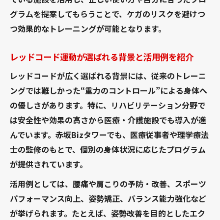
イント
グラムを提案してもらうことで、ケガのリスクを避けつ
失敗しないレッドコード自宅トレーニング
つ効果的なトレーニングが可能となります。
の基礎
レッドコードを使った自宅エクササイズの
レッドコード運動が選ばれる背景と活用例を紹介
注意点
レッドコードが広く選ばれる背景には、従来のトレーニ
効果的な自宅用レッドコード運動の選び方
ングでは難しかった“重力のコントロール”による身体へ
と流れ
の優しさがあります。特に、リハビリテーション分野で
レッドコードを自宅で安全に使うコツと工
は安全性や効果の高さから医療・介護施設でも導入が進
夫
んでいます。赤坂Bizタワーでも、医療従事者や理学療法
専門家が語るレッドコード活用のポイント総ま
士の監修のもとで、個別の身体状況に応じたプログラム
とめ
が提供されています。
専門家が推奨するレッドコード運動の実践
活用例としては、腰痛や肩こりの予防・改善、スポーツ
ポイント
パフォーマンス向上、姿勢矯正、バランス能力強化など
レッドコード活用における効果的な運動方
が挙げられます。たとえば、姿勢改善を目的としたエク