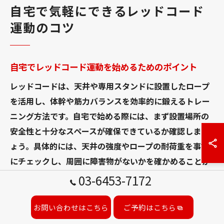
自宅で気軽にできるレッドコード
運動のコツ
自宅でレッドコード運動を始めるためのポイント
レッドコードは、天井や専用スタンドに設置したロープ
を活用し、体幹や筋力バランスを効率的に鍛えるトレー
ニング方法です。自宅で始める際には、まず設置場所の
安全性と十分なスペースが確保できているか確認しまし
ょう。具体的には、天井の強度やロープの耐荷重を事前
にチェックし、周囲に障害物がないかを確かめることが
重要です。
03-6453-7172
また、レッドコードの基本的な使い方や姿勢を理解する
お問い合わせはこちら
ご予約はこちら
ために、最初はオンライン動画や専門書、もしくは赤坂