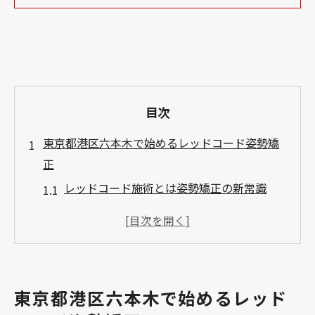
目次
東京都港区六本木で始めるレッドコード姿勢矯
正
レッドコード施術とは姿勢矯正の新常識
レッドコード整体で理学療法を体験しよう
東京都内でレッドコードが注目される理由
レッドコードの導入施設を選ぶポイント
自宅でも可能なレッドコード活用の工夫
東京都港区六本木で始めるレッド
体幹強化に役立つレッドコード活用法を解説