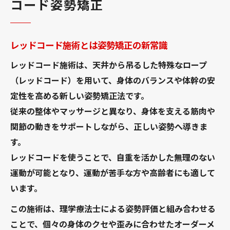
コード姿勢矯正
レッドコードで体幹強化を目指す方法とは
レッドコードトレーニングの効果と注意点
レッドコード施術とは姿勢矯正の新常識
自宅でもできるレッドコード活用術を紹介
体幹とバランス向上へレッドコード利用例
レッドコード施術は、天井から吊るした特殊なロープ
（レッドコード）を用いて、身体のバランスや体幹の安
レッドコード整体で得られる実用的メリッ
定性を高める新しい姿勢矯正法です。
ト
従来の整体やマッサージと異なり、身体を支える筋肉や
理学療法視点から見るレッドコードの効果
関節の動きをサポートしながら、正しい姿勢へ導きま
レッドコード理学療法が注目される理由
す。
理学療法士が教えるレッドコードの使い方
レッドコードを使うことで、自重を活かした無理のない
レッドコード施術で痛みや不調へアプロー
運動が可能となり、運動が苦手な方や高齢者にも適して
チ
います。
レッドコード理学療法の安全性と信頼性
この施術は、理学療法士による姿勢評価と組み合わせる
最新のレッドコード整体事例を理学療法目
ことで、個々の身体のクセや歪みに合わせたオーダーメ