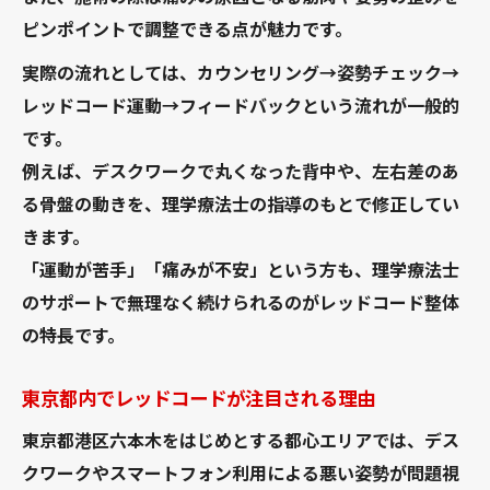
レッドコードの費用や予約方法を解説
ピンポイントで調整できる点が魅力です。
レッドコード整体の体験相談を活用しよう
実際の流れとしては、カウンセリング→姿勢チェック→
レッドコード理学療法の特徴と導入事例を紹介
レッドコード運動→フィードバックという流れが一般的
レッドコード理学療法の基本特徴を分かり
です。
やすく
例えば、デスクワークで丸くなった背中や、左右差のあ
る骨盤の動きを、理学療法士の指導のもとで修正してい
東京都内で評価されるレッドコード導入事
きます。
例集
「運動が苦手」「痛みが不安」という方も、理学療法士
レッドコード整体の実際の効果と口コミ
のサポートで無理なく続けられるのがレッドコード整体
レッドコード理学療法で得られる体感変化
の特長です。
自宅利用も可能なレッドコード活用事例
東京都内でレッドコードが注目される理由
東京都港区六本木をはじめとする都心エリアでは、デス
クワークやスマートフォン利用による悪い姿勢が問題視