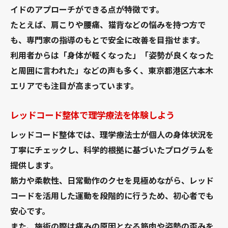
線で
イドのアプローチができる点が特徴です。
高齢者にも安心なレッドコード矯正アプローチ
たとえば、肩こりや腰痛、猫背などの悩みを持つ方で
高齢者でも安心なレッドコードの活用方法
も、専門家の指導のもとで安全に改善を目指せます。
レッドコードで無理なく姿勢ケアをサポー
利用者からは「身体が軽くなった」「姿勢が良くなった
ト
と周囲に言われた」などの声も多く、東京都港区六本木
エリアでも注目が高まっています。
理学療法的視点が高齢者に選ばれる理由
レッドコード整体が高齢者の負担を軽減
レッドコード整体で理学療法を体験しよう
高齢者向けレッドコードの安全対策とは
レッドコード整体では、理学療法士が個人の身体状況を
施設選びで悩むならレッドコード導入のポイン
丁寧にチェックし、科学的根拠に基づいたプログラムを
ト
提供します。
レッドコード導入施設の選び方と比較方法
筋力や柔軟性、日常動作のクセを見極めながら、レッド
理学療法士在籍のレッドコード施設に注目
コードを活用した運動を段階的に行うため、初心者でも
レッドコード施術で重視すべきチェック項
安心です。
目
また、施術の際は痛みの原因となる筋肉や姿勢の歪みを