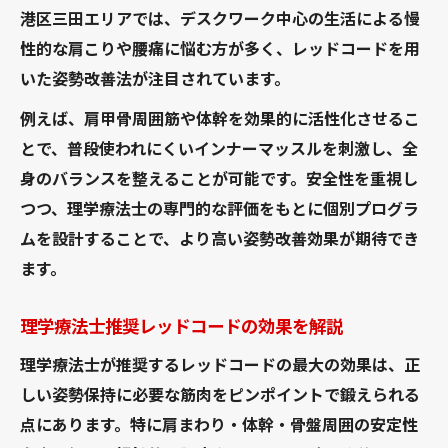
ツ
港区三田エリアでは、デスクワーク中心の生活による慢
慢性的な不調に悩む方へレッドコードの実践効
性的な肩こりや腰痛に悩む方が多く、レッドコードを用
果
いた姿勢改善法が注目されています。
レッドコードが慢性的な腰痛に与える好影
例えば、肩甲骨周囲筋や体幹を効果的に活性化させるこ
響
とで、普段使われにくいインナーマッスルを刺激し、全
肩こりや膝痛へのレッドコードの活用事例
身のバランスを整えることが可能です。安全性を重視し
理学療法士視点で見るレッドコード実践効
つつ、理学療法士の専門的な評価をもとに個別プログラ
果
ムを設計することで、より高い姿勢改善効果が期待でき
ます。
三田エリアで広がるレッドコードの評判
個々の悩みに応えるレッドコードのアプロ
理学療法士推奨レッドコードの効果を解説
ーチ
理学療法士が推奨するレッドコードの最大の効果は、正
デスクワーク由来の不良姿勢にはレッドコード
しい姿勢保持に必要な筋肉をピンポイントで鍛えられる
活用を
点にあります。特に肩まわり・体幹・骨盤周囲の安定性
レッドコードで猫背や前傾姿勢を根本改善