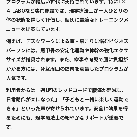
プログラムが幅広い世代に支持されています。特にT×
無理なく続く姿勢改善プログラムの選び方
４ LABOなど専門施設では、理学療法士が一人ひとりの
体の状態を詳しく評価し、個別に最適なトレーニングメ
レッドコードを使った継続可能なプログラ
ニューを提案しています。
ム
理学療法士が推奨する姿勢改善プランの特
例えば、デスクワークによる首・肩こりに悩むビジネス
徴
パーソンには、肩甲骨の安定化運動や体幹の強化エクサ
三田エリアで人気のレッドコードプログラ
サイズが推奨されます。また、家事や育児で腰に負担が
ム
かかる方には、骨盤周囲の筋肉を意識したプログラムが
人気です。
レッドコードで無理なく続けるコツとは
個別対応可能なレッドコードプログラム選
利用者からは「週1回のレッドコードで腰痛が軽減し、
び
日常動作が楽になった」「子どもと一緒に楽しく運動で
きる」といった声が寄せられています。安全に効果を得
るためにも、理学療法士の細やかなサポートが重要で
す。