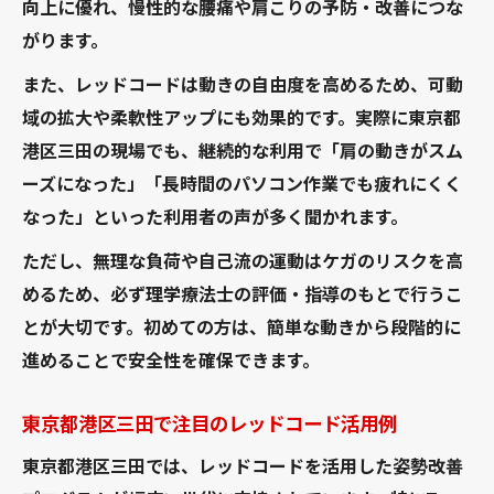
向上に優れ、慢性的な腰痛や肩こりの予防・改善につな
デスクワーク習慣に適したレッドコード運
がります。
動法
また、レッドコードは動きの自由度を高めるため、可動
理学療法士が教えるレッドコードの実践例
域の拡大や柔軟性アップにも効果的です。実際に東京都
日常に取り入れやすいレッドコード活用術
港区三田の現場でも、継続的な利用で「肩の動きがスム
三田で好評のレッドコードによる姿勢ケア
ーズになった」「長時間のパソコン作業でも疲れにくく
軸の安定感を引き出すレッドコードメソッドと
なった」といった利用者の声が多く聞かれます。
は
ただし、無理な負荷や自己流の運動はケガのリスクを高
レッドコードで身につく体幹の安定感
めるため、必ず理学療法士の評価・指導のもとで行うこ
理学療法士解説レッドコードメソッドの全
とが大切です。初めての方は、簡単な動きから段階的に
貌
進めることで安全性を確保できます。
軸を鍛えるためのレッドコード実践ポイン
ト
東京都港区三田で注目のレッドコード活用例
レッドコードが支える安全な姿勢強化法
東京都港区三田では、レッドコードを活用した姿勢改善
三田エリアで広まるレッドコードの魅力