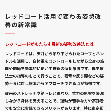
例
レッドコードで見直す全身バランスの重要
レッドコード活用で変わる姿勢改
性
善の新常識
レッドコードによる新しい姿勢改善アプロ
ーチ
理学療法士監修の姿勢ケアをレッドコードで体
レッドコードがもたらす最新の姿勢改善法とは
感
レッドコードは、天井から吊り下げられたロープとハン
理学療法士の専門性が光るレッドコード活
ドルを活用し、自体重をコントロールしながら全身の筋
用法
肉や関節を効率的に動かす最新の運動療法です。理学療
レッドコードで実現する個別姿勢ケアの流
法士の指導のもとで行うことで、猫背や反り腰などの姿
れ
勢不良に対し根本からアプローチできる点が特徴です。
東京都港区三田の理学療法士による実践例
従来のストレッチや筋トレと異なり、重力の影響を軽減
体験で分かるレッドコードのサポート力
しながら身体を支えることで、運動が苦手な方や高齢者
レッドコードを用いた正しい姿勢指導のコ
でも安全に実践できるメリットがあります。特に東京都