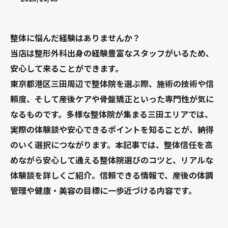
整体に悩んだ経験はありませんか？
当店は整形外科出身の経験豊富なスタッフがいるため、
安心して来ることができます。
東京都港区三田周辺で整体院を選ぶ際、施術の技術や信
頼度、そして産後ケアや骨盤矯正といった専門性が気に
なるものです。多様な整体院が集まる三田エリアでは、
実際の体験談や安心できるポイントを知ることが、納得
のいく選択につながります。本記事では、整体信任を高
めながら安心して通える整体院選びのコツと、リアルな
体験談を詳しくご紹介。信頼できる情報で、産後の体調
管理や健康・美容の目標に一歩近づける内容です。