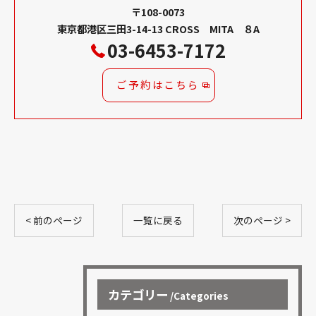
〒108-0073
東京都港区三田3-14-13 CROSS MITA ８A
03-6453-7172
ご予約はこちら
< 前のページ
一覧に戻る
次のページ >
カテゴリー
Categories