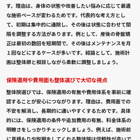
す。理由は、身体の状態や改善したい悩みに応じて最適
な施術ペースが変わるためです。代表的な考え方とし
て、初期は集中的に通院し、その後は状態に合わせて間
隔を調整する方法があります。例として、産後の骨盤矯
正は最初の数回を短期間で、その後はメンテナンスを月
１回などにするケースが多いです。結論として、施術計
画は整体師と相談しながら柔軟に調整しましょう。
保険適用や費用面も整体選びで大切な視点
整体院選びでは、保険適用の有無や費用体系を事前に確
認することが安心につながります。理由は、費用面での
不安を解消し、長期的に通いやすくするためです。具体
的には、保険適用の条件や追加費用の有無、料金体系の
明瞭さをしっかりチェックしましょう。例えば、施術前
に見積もりや説明をしてくれる整体院は信頼性が高いで