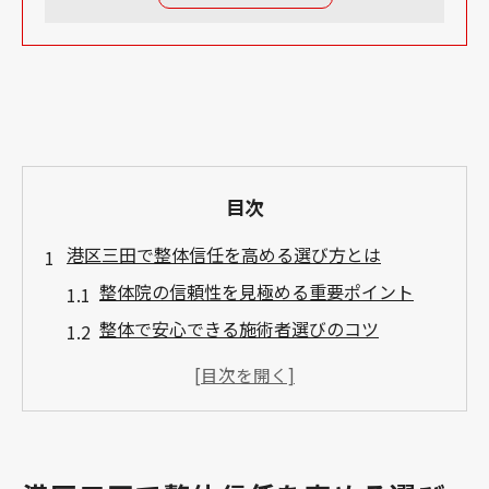
目次
港区三田で整体信任を高める選び方とは
整体院の信頼性を見極める重要ポイント
整体で安心できる施術者選びのコツ
口コミや評判から整体信任を判断する方法
整体料金や施術内容を比較して納得の選択
整体信任を高めるためのカウンセリング活
用術