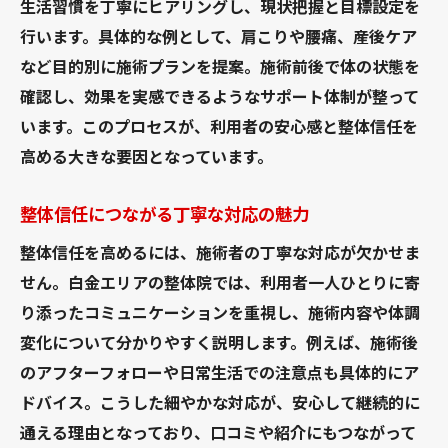
生活習慣を丁寧にヒアリングし、現状把握と目標設定を
行います。具体的な例として、肩こりや腰痛、産後ケア
など目的別に施術プランを提案。施術前後で体の状態を
確認し、効果を実感できるようなサポート体制が整って
います。このプロセスが、利用者の安心感と整体信任を
高める大きな要因となっています。
整体信任につながる丁寧な対応の魅力
整体信任を高めるには、施術者の丁寧な対応が欠かせま
せん。白金エリアの整体院では、利用者一人ひとりに寄
り添ったコミュニケーションを重視し、施術内容や体調
変化について分かりやすく説明します。例えば、施術後
のアフターフォローや日常生活での注意点も具体的にア
ドバイス。こうした細やかな対応が、安心して継続的に
通える理由となっており、口コミや紹介にもつながって