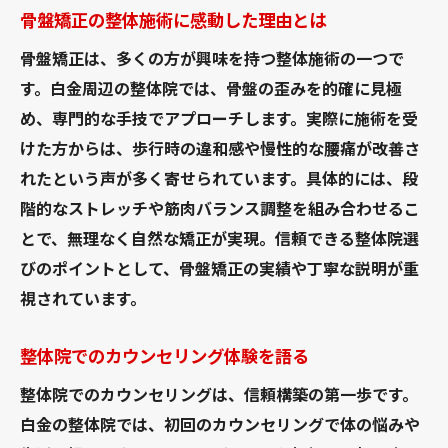
骨盤矯正の整体施術に感動した理由とは
骨盤矯正は、多くの方が興味を持つ整体施術の一つで
す。白金周辺の整体院では、骨盤の歪みを的確に見極
め、専門的な手技でアプローチします。実際に施術を受
けた方からは、歩行時の違和感や慢性的な腰痛が改善さ
れたという声が多く寄せられています。具体的には、段
階的なストレッチや筋肉バランス調整を組み合わせるこ
とで、無理なく自然な矯正が実現。信頼できる整体院選
びのポイントとして、骨盤矯正の実績や丁寧な説明が重
視されています。
整体院でのカウンセリング体験を語る
整体院でのカウンセリングは、信頼構築の第一歩です。
白金の整体院では、初回のカウンセリングで体の悩みや