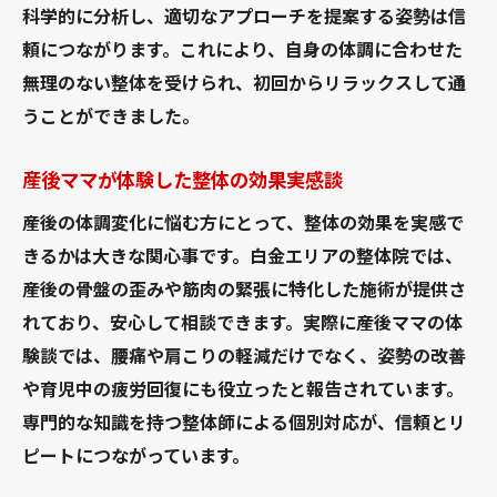
科学的に分析し、適切なアプローチを提案する姿勢は信
頼につながります。これにより、自身の体調に合わせた
無理のない整体を受けられ、初回からリラックスして通
うことができました。
産後ママが体験した整体の効果実感談
産後の体調変化に悩む方にとって、整体の効果を実感で
きるかは大きな関心事です。白金エリアの整体院では、
産後の骨盤の歪みや筋肉の緊張に特化した施術が提供さ
れており、安心して相談できます。実際に産後ママの体
験談では、腰痛や肩こりの軽減だけでなく、姿勢の改善
や育児中の疲労回復にも役立ったと報告されています。
専門的な知識を持つ整体師による個別対応が、信頼とリ
ピートにつながっています。