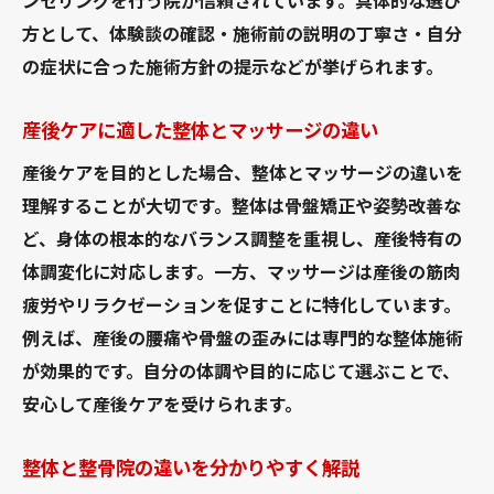
ンセリングを行う院が信頼されています。具体的な選び
方として、体験談の確認・施術前の説明の丁寧さ・自分
の症状に合った施術方針の提示などが挙げられます。
産後ケアに適した整体とマッサージの違い
産後ケアを目的とした場合、整体とマッサージの違いを
理解することが大切です。整体は骨盤矯正や姿勢改善な
ど、身体の根本的なバランス調整を重視し、産後特有の
体調変化に対応します。一方、マッサージは産後の筋肉
疲労やリラクゼーションを促すことに特化しています。
例えば、産後の腰痛や骨盤の歪みには専門的な整体施術
が効果的です。自分の体調や目的に応じて選ぶことで、
安心して産後ケアを受けられます。
整体と整骨院の違いを分かりやすく解説