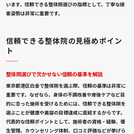
います。信頼できる整体院選びの指標として、丁寧な接
客姿勢は非常に重要です。
信頼できる整体院の見極めポイン
ト
整体院選びで欠かせない信頼の基準を解説
東京都港区白金で整体院を選ぶ際、信頼の基準は非常に
重要です。なぜなら、身体の不調改善や産後ケアなど目
的に合った施術を受けるためには、信頼できる整体院を
選ぶことが健康や美容の目標達成に直結するからです。
代表的な信頼ポイントとして、施術者の資格・経験、衛
生管理、カウンセリング体制、口コミ評価などが挙げら