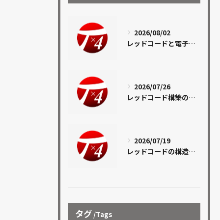
2026/08/02
レッドコードと電子書籍が東京都港区港南品川インターシティＡ棟で活用される実用ガイド
2026/07/26
レッドコード構築のための設置方法と効果的な活用ポイント徹底ガイド
2026/07/19
レッドコードの構造を徹底解剖東京都港区麻布台で注目の秘密とは
タグ
Tags