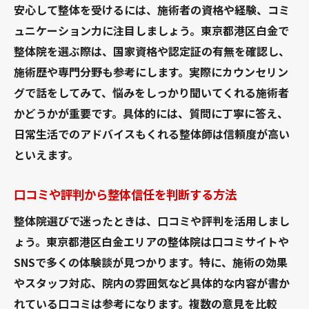
整体院でのカウンセリング体験を語る
安心して整体を受けるには、施術者の資格や経験、コミ
整体信任につながる丁寧な対応の魅力
ュニケーション力に注目しましょう。東京都港区白金で
信頼できる整体院の見極めポイント
整体院を選ぶ際は、国家資格や認定証の有無を確認し、
整体院選びで欠かせない信頼の基準を解説
施術歴や専門分野も参考にします。実際にカウンセリン
グで話をしてみて、悩みをしっかり聞いてくれる施術者
整体師の資格や経験をチェックする理由
かどうかが重要です。具体的には、質問に丁寧に答え、
整体で安心できる衛生管理と安全性の重要
日常生活でのアドバイスもくれる整体師は信頼度が高い
性
といえます。
施術内容やカウンセリングで見る整体院の
質
口コミや評判から整体信任を判断する方法
整体院の口コミや評判を活用した見極め術
整体院選びで迷ったときは、口コミや評判を活用しまし
整体とマッサージの違いも徹底解説
ょう。東京都港区白金エリアの整体院は口コミサイトや
整体とマッサージの目的と効果の違いとは
SNSで多くの体験談が見つかります。特に、施術の効果
整体施術とマッサージの選び方ポイント
やスタッフ対応、院内の雰囲気など具体的な内容が書か
産後ケアに適した整体とマッサージの違い
れている口コミは参考になります。複数の意見を比較