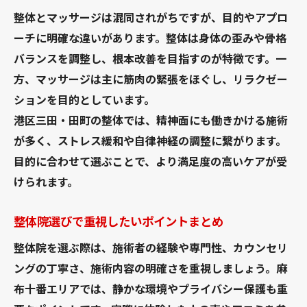
おすすめ整体院で受ける美容整体の魅力
整体とマッサージは混同されがちですが、目的やアプロ
整体と美容鍼の違いと選び方のポイント
ーチに明確な違いがあります。整体は身体の歪みや骨格
ゴッドハンド整体師の美容ケア事例紹介
バランスを調整し、根本改善を目指すのが特徴です。一
美容目的で整体を選ぶ際の注意点まとめ
方、マッサージは主に筋肉の緊張をほぐし、リラクゼー
港区三田・田町で叶える健康的なライフスタイ
ションを目的としています。
ル
港区三田・田町の整体では、精神面にも働きかける施術
整体を活用した健康維持の具体的な方法
が多く、ストレス緩和や自律神経の調整に繋がります。
目的に合わせて選ぶことで、より満足度の高いケアが受
おすすめ整体院で始める生活習慣の改善術
けられます。
女性が理想のライフスタイルを実現する秘
訣
整体院選びで重視したいポイントまとめ
整体ケアで日々のストレスをリセットする
整体院を選ぶ際は、施術者の経験や専門性、カウンセリ
方法
ングの丁寧さ、施術内容の明確さを重視しましょう。麻
整体と食事・運動を組み合わせた実践例
布十番エリアでは、静かな環境やプライバシー保護も重
港区三田・田町で続けやすい整体活用術を