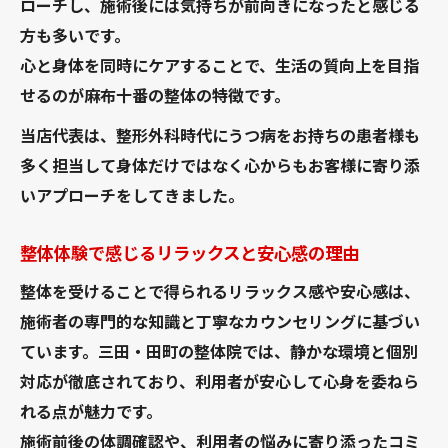
ローチし、施術後には気持ちが前向きになったと感じる
紹介
方も多いです。
整体とストレスケアの最新トレンド徹底解
心と身体を同時にケアすることで、生活の質向上を目指
説
せるのが麻布十番の整体の特徴です。
整体を活用した心の健康維持の工夫
当店代表は、整形外科時代にうつ病をお持ちの患者様も
港区三田・田町で自律神経を整える方法
多く担当して身体だけではなく心からもお客様に寄り添
整体で自律神経を整える施術の魅力
いアプローチをしてきました。
有名整体院が実践する自律神経調整アプロ
ーチ
整体体験で感じるリラックスと安心感の理由
女性の不調改善に役立つ整体の特徴
整体を受けることで得られるリラックス感や安心感は、
おすすめ整体院で受けられる安心サポート
施術者の専門的な知識と丁寧なカウンセリングに基づい
マッサージと整体の違いと効果的な選択
ています。三田・田町の整体院では、静かな環境と個別
整体施術で日常に取り入れたいセルフケア
対応が徹底されており、利用者が安心して心身を委ねら
法
れる点が魅力です。
施術前後の体調確認や、利用者の悩みに寄り添ったコミ
整体を活用したストレス緩和のポイント