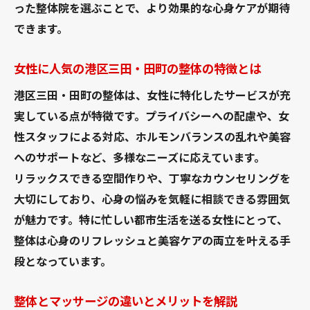
った整体院を選ぶことで、より効果的な心身ケアが期待
保険適用可能な整体院のメリットを解説
できます。
整体施術後のサポート体制と満足度向上法
心と体の調和を目指す整体の魅力
女性に人気の港区三田・田町の整体の特徴とは
整体で心身の調和を実感するためのポイン
港区三田・田町の整体は、女性に特化したサービスが充
ト
実している点が特徴です。プライバシーへの配慮や、女
有名整体院が提案する心と体の整え方
性スタッフによる対応、ホルモンバランスの乱れや美容
おすすめ整体院が支持される理由を分析
へのサポートなど、多様なニーズに応えています。
女性に人気の整体技術とその効果とは
リラックスできる空間作りや、丁寧なカウンセリングを
整体ケアで生活の質が向上する理由
大切にしており、心身の悩みを気軽に相談できる雰囲気
整体とストレスケアを両立させる秘訣
が魅力です。特に忙しい都市生活を送る女性にとって、
整体は心身のリフレッシュと美容ケアの両立を叶える手
最新整体ケアがもたらす美容効果に注目
段となっています。
整体による美容効果とそのメカニズム
女性に嬉しい整体の美肌・小顔アプローチ
整体とマッサージの違いとメリットを解説