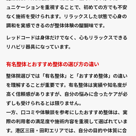
ュニケーションを重視することで、初めての方でも不安
整体でストレスを軽減する具体的な方法
なく施術を受けられます。リラックスした状態で心身の
ゴッドハンドによるストレスケアの魅力
調和を実感できるのが整体体験の醍醐味です。
女性に寄り添う整体院が選ばれる理由
レッドコードは身体だけでなく、心もリラックスできる
おすすめ整体の特徴と口コミ活用法
リハビリ器具になっています。
保険適用整体で無理なく通える環境づくり
整体と日常生活のストレス対策ポイント
有名整体とおすすめ整体の選び方の違い
女性が安心できる整体の選び方とは
整体院選びでは「有名整体」と「おすすめ整体」の違い
女性専用整体院の選び方と安全性のポイン
を理解することが重要です。有名整体は実績や知名度が
ト
高く信頼感がありますが、自分の悩みに合ったケアが必
麻布十番で女性が通いやすい整体院の特徴
ずしも受けられるとは限りません。
ゴッドハンド整体師が支持される理由
一方、口コミや体験談を参考にしたおすすめ整体は、実
整体院のプライバシー配慮と安心感の重要
際の利用者の満足度や施術内容を重視して選ばれていま
性
す。港区三田・田町エリアでは、自分の目的や体質に合