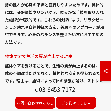
勢の乱れが心身の不調と直結しやすいためです。具体的
には、骨盤調整やリンパケア、柔らかな手技を取り入れ
た施術が代表的です。これらの技術により、リラクゼー
ション効果や自律神経の安定、美肌へのアプローチが期
待できます。心身のバランスを整えたい方におすすめの
方法です。
整体ケアで生活の質が向上する理由
整体ケアを受けることで、生活の質が向上するのは、身
体の不調改善だけでなく、精神的な安定を得られるため
です。理由は、施術によって体の緊張が解け、ストレス
耐性が高まるからです。具体的な方法として、定期的な
03-6453-7172
整体施術と日常生活での姿勢改善指導が挙げられます。
こうした取り組みを続けることで、疲れにくい体づくり
お問い合わせはこちら
ご予約はこちら
や前向きな気持ちの維持につながり、毎日の生活が快適