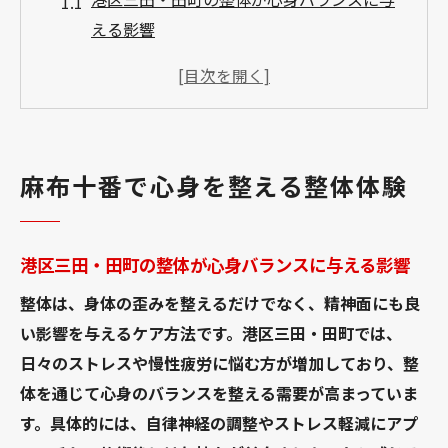
える影響
整体体験で感じるリラックスと安心感の理
由
有名整体とおすすめ整体の選び方の違い
女性に人気の港区三田・田町の整体の特徴
麻布十番で心身を整える整体体験
とは
整体とマッサージの違いとメリットを解説
整体院選びで重視したいポイントまとめ
港区三田・田町の整体が心身バランスに与える影響
精神ケアにも役立つ整体の新常識
整体は、身体の歪みを整えるだけでなく、精神面にも良
整体で精神的ストレスを和らげる方法とは
い影響を与えるケア方法です。港区三田・田町では、
ゴッドハンド施術が注目される理由と効果
日々のストレスや慢性疲労に悩む方が増加しており、整
体を通じて心身のバランスを整える需要が高まっていま
整体と保険適用の関係と利用時の注意点
す。具体的には、自律神経の調整やストレス軽減にアプ
港区三田・田町の整体院での精神ケア事例