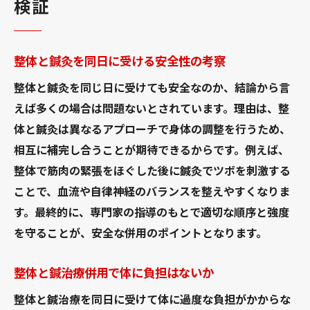
検証
整体と鍼灸を同日に受けるメリット徹底解
説
整体と鍼灸を同日に受ける安全性の考察
整体と鍼治療併用の相乗効果を引き出す方
法
整体と鍼灸を同じ日に受けても安全なのか、結論から言
整体鍼灸同日受診で得られる効果とは
えば多くの場合は問題ないとされています。理由は、整
体と鍼灸は異なるアプローチで身体の調整を行うため、
整体と鍼併用が慢性的な症状に効く理由
相互に補完し合うことが期待できるからです。例えば、
整体と鍼灸の組み合わせが人気な理由
整体で筋肉の緊張をほぐした後に鍼灸でツボを刺激する
整体鍼灸を田町で選ぶ際のメリット紹介
ことで、血流や自律神経のバランスを整えやすくなりま
整体と鍼灸の効果的な組み合わせ方解説
す。最終的に、専門家の指導のもとで適切な順序と強度
整体と鍼灸の効果を高める併用のコツ
を守ることが、安全な併用のポイントとなります。
整体鍼灸併用で理想の改善を目指す方法
整体と鍼治療併用で体に負担はないか
整体と鍼治療の順番選びが重要な理由
整体鍼灸の併用で注意すべきポイント
整体と鍼治療を同日に受けて体に過度な負担がかからな