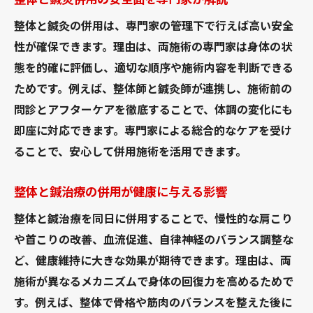
整体と鍼治療の安全性を見極めるポイント
整体鍼灸の併用時に確認すべき注意点
整体と鍼灸の併用は、専門家の管理下で行えば高い安全
性が確保できます。理由は、両施術の専門家は身体の状
整体と鍼灸院選びで重要なチェック項目
態を的確に評価し、適切な順序や施術内容を判断できる
整体鍼灸の併用における安心材料と判断
ためです。例えば、整体師と鍼灸師が連携し、施術前の
整体と鍼灸併用の疑問を本記事で徹底解消
問診とアフターケアを徹底することで、体調の変化にも
整体鍼灸併用のよくある疑問を徹底解説
即座に対応できます。専門家による総合的なケアを受け
整体と鍼治療併用の不安や悩みを解消
ることで、安心して併用施術を活用できます。
整体と鍼灸同日施術の疑問を専門家が回答
整体と鍼治療の併用が健康に与える影響
整体鍼灸の併用に関する情報を総まとめ
整体と鍼灸併用の疑問点を本記事で解決
整体と鍼治療を同日に併用することで、慢性的な肩こり
整体鍼灸を併用する際の疑問や注意点
や首こりの改善、血流促進、自律神経のバランス調整な
ど、健康維持に大きな効果が期待できます。理由は、両
施術が異なるメカニズムで身体の回復力を高めるためで
す。例えば、整体で骨格や筋肉のバランスを整えた後に