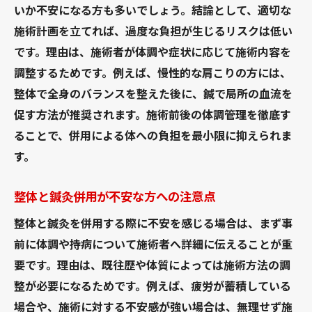
整体と鍼灸を併用する際の最適な流れ
いか不安になる方も多いでしょう。結論として、適切な
施術計画を立てれば、過度な負担が生じるリスクは低い
整体と鍼灸の組み合わせ成功例と注意点
です。理由は、施術者が体調や症状に応じて施術内容を
同じ日に整体と鍼灸は受けても大丈夫？
調整するためです。例えば、慢性的な肩こりの方には、
整体と鍼灸を同日に受けても問題ないか
整体で全身のバランスを整えた後に、鍼で局所の血流を
整体鍼灸併用の体験談と専門家の見解
促す方法が推奨されます。施術前後の体調管理を徹底す
整体と鍼治療を同日に受ける際の注意点
ることで、併用による体への負担を最小限に抑えられま
整体鍼灸を同日利用しても副作用はないか
す。
整体と鍼灸併用の不安を解消するポイント
整体と鍼灸併用が不安な方への注意点
整体鍼灸を同日に利用する際の判断基準
整体と鍼の順番や注意点を専門家が解説
整体と鍼灸を併用する際に不安を感じる場合は、まず事
前に体調や持病について施術者へ詳細に伝えることが重
整体と鍼治療の順番が効果に与える影響
要です。理由は、既往歴や体質によっては施術方法の調
整体と鍼灸併用時の順序と最適な流れ
整が必要になるためです。例えば、疲労が蓄積している
整体鍼灸の併用時に守るべき注意事項
場合や、施術に対する不安感が強い場合は、無理せず施