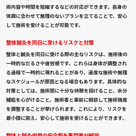
整体と鍼治療の順番を間違えないために
術内容や時間を短縮するなどの対応ができます。自身の
整体鍼灸併用時の体調管理とアドバイス
体調に合わせて無理のないプランを立てることで、安心
整体と鍼灸の順番に迷った時の考え方
して施術を受けることが可能です。
整体と鍼灸の併用で得られる健康効果とは
整体鍼灸を同日に受けるリスクと対策
整体と鍼灸併用で期待できる健康効果
整体鍼灸の併用による長期的な体調改善
整体と鍼灸を同日に受ける際の主なリスクは、施術後の
一時的なだるさや疲労感です。これらは身体が調整され
整体と鍼治療の効果が高まる理由解説
る過程で一時的に現れることがあり、過度な施術や無理
整体鍼灸併用の効果的な活用事例紹介
なスケジュールが原因となる場合もあります。具体的な
整体と鍼灸で得られるリラックス効果とは
対策としては、施術間に十分な休憩を設けること、水分
整体鍼灸併用がもたらす健康維持の秘訣
補給を心がけること、施術者と事前に相談して施術強度
整体と鍼治療を安心して受ける判断基準
を調整することが挙げられます。これにより、リスクを
整体と鍼灸併用で安心できる選び方のコツ
最小限に抑え、安心して施術を受けることができます。
整体鍼灸を受ける際の信頼できる判断基準
整体と鍼灸併用の安全面を専門家が解説