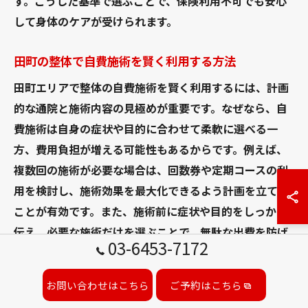
す。こうした基準で選ぶことで、保険利用不可でも安心
して身体のケアが受けられます。
田町の整体で自費施術を賢く利用する方法
田町エリアで整体の自費施術を賢く利用するには、計画
的な通院と施術内容の見極めが重要です。なぜなら、自
費施術は自身の症状や目的に合わせて柔軟に選べる一
方、費用負担が増える可能性もあるからです。例えば、
複数回の施術が必要な場合は、回数券や定期コースの利
用を検討し、施術効果を最大化できるよう計画を立てる
ことが有効です。また、施術前に症状や目的をしっかり
伝え、必要な施術だけを選ぶことで、無駄な出費を防げ
03-6453-7172
ます。こうした工夫で、田町の整体を賢く利用しましょ
う。
お問い合わせはこちら
ご予約はこちら