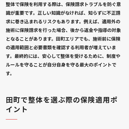
整体で保険を利用する際は、保険請求トラブルを防ぐ意
整体院の口コミや評判も保険選びの参考に
識が重要です。正しい知識がなければ、知らずに不正請
田町整体の保険適用と信頼院の見極め方
求に巻き込まれるリスクもあります。例えば、適用外の
田町で整体の保険適用院を見極める方法
施術に保険請求を行った場合、後から返金や指導の対象
整体院選びは保険条件と信頼性が重要
となることがあります。田町エリアでも、施術前に保険
田町の整体で評判の良い院の見分け方
の適用範囲と必要書類を確認する利用者が増えていま
整体の保険利用で避けたい不正請求院
す。最終的には、安心して整体を受けるために、制度や
整体院の保険申請サポート体制をチェック
ルールを守ることが自分自身を守る最大のポイントで
安心して通える整体院の選び方と保険適用
す。
田町で整体を選ぶ際の保険適用ポ
イント