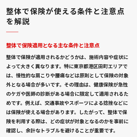
保険請求トラブルを防ぐ整体利用の心得
整体で保険が使える条件と注意点
田町で整体を選ぶ際の保険適用ポイント
を解説
田町で整体を選ぶ時の保険適用チェック
整体院の保険利用の可否を見極めるポイン
整体で保険適用となる主な条件と注意点
ト
田町駅周辺で整体の保険条件を確認する方
整体で保険が適用されるかどうかは、施術内容や症状に
法
よって大きく異なります。特に東京都港区田町エリアで
は、慢性的な肩こりや腰痛などは原則として保険の対象
整体の保険適用と口コミ・評判の活用術
外となる場合が多いです。その理由は、健康保険が急性
整体の保険利用で気をつけたい不正請求リ
のケガや医師の診断がある場合に限定して適用されるた
スク
めです。例えば、交通事故やスポーツによる捻挫などに
田町の整体で保険を安心して使うための準
は保険が使える場合があります。したがって、整体で保
備
険を利用する際は、どの症状が対象となるのかを事前に
整体院で保険適用となるケースを知る
確認し、余計なトラブルを避けることが重要です。
整体で保険が使える具体的な症状を解説