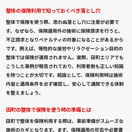
急性のケガで整体保険が使える場合の流れ
整体の保険利用で知っておくべき落とし穴
整体で医師の同意が必要となるケースとは
整体で保険を使う際、思わぬ落とし穴に注意が必要で
整体院で保険適用が例外的に認められる条
す。なぜなら、保険適用外の施術に保険請求を行うと、
件
不正請求となりペナルティの対象になることがあるから
整体と整骨院の保険適用ケースの違い
です。例えば、慢性的な疲労やリラクゼーション目的の
整体では保険が適用されません。実際、田町エリアでも
整体保険適用外の場合の注意点もチェック
こうした事例が報告されており、利用者側も正しい知識
整体と整骨院の保険利用の違いを整理
を持つことが大切です。結論として、保険利用時は施術
整体と整骨院で保険適用範囲はどう違う？
内容と適用条件を必ず確認し、安心して通院できる体制
整体保険利用と整骨院の仕組みを比較解説
を整えましょう。
整体と整骨院の保険請求の流れと注意点
整骨院は健康保険が使える主な理由とは
田町の整体で保険を使う時の準備とは
整体院で保険が通らないケースを理解する
田町で整体を保険利用する際は、事前準備がスムーズな
田町で整体と整骨院を選ぶポイント
施術のカギとなります。まず、保険適用の可否や必要書