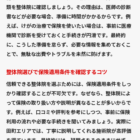
田町エリアで整体保険活用のコツ
類を整体院に確認しましょう。その理由は、医師の診断
書などが必要な場合、準備に時間がかかるからです。例
田町で整体の保険を賢く活用する方法
えば、けがの治療で保険を使いたい場合は、事前に医療
整体保険活用のための事前チェックポイン
機関で診断を受けておくと手続きが円滑です。最終的
ト
に、こうした準備を怠らず、必要な情報を集めておくこ
田町の整体で保険適用をスムーズに進める
とで、無駄な出費やトラブルを未然に防げます。
コツ
整体院の保険条件と自己負担額の確認法
整体院選びで保険適用条件を確認するコツ
信頼できる整体院選びと保険活用の重要性
信頼できる整体院を選ぶためには、保険適用条件をしっ
整体保険利用時の書類や手続きの注意点
かり確認することが不可欠です。なぜなら、整体院によ
整体で保険が使えない場合の対処法
って保険の取り扱い方や説明が異なることが多いからで
整体で保険適用外となる主なケース一覧
す。例えば、口コミや評判を参考にしつつ、事前に保険
整体保険が使えない時の自己負担を減らす
利用の流れや必要な手続きを聞いてみましょう。実際に
工夫
田町エリアでは、丁寧に説明してくれる施術院が高評価