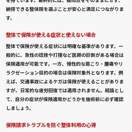
を得ています。最終的には、疑問点をそのままにせず、
保険適用外の整体施術後にできること
納得できる整体院を選ぶことが安心と満足につながりま
整体の保険が通らない時の相談先やサポー
す。
ト
整体保険利用不可でも安心できる選び方
整体で保険が使える症状と使えない場合
田町の整体で自費施術を賢く利用する方法
整体で保険が使える症状には明確な基準があります。一
整体院選びで確認したい保険利用条件
般的に、急性の捻挫や打撲など医師の診断がある場合は
整体院選びは保険利用条件の確認から始め
保険適用が可能です。一方、慢性的な肩こり・腰痛やリ
る
ラクゼーション目的の場合は保険対象外となります。例
整体で保険が使える資格や届け出をチェッ
えば、交通事故によるケガは保険が使えることがありま
ク
すが、日常的な疲労回復では適用されません。結論とし
保険適用可能な整体院の見極め方を解説
て、自分の症状が保険適用かどうかを施術前に必ず確認
整体院の保険条件と違法請求のリスク管理
しましょう。
信頼できる整体院を選ぶための保険ポイン
保険請求トラブルを防ぐ整体利用の心得
ト