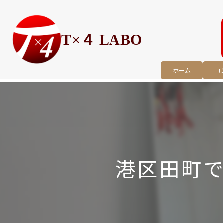
T×４ LABO
ホーム
コ
港区田町