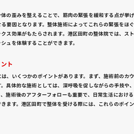
生活の質向上に寄与する整体の役割
身体の歪みを整えることで、筋肉の緊張を緩和する点が挙
定期的な整体の重要性
せる要因となります。整体施術によってこれらの緊張をほ
生活の質を保つための整体活用法
ックス効果がもたらされます。港区田町の整体院では、ス
田町で人気の整体が慢性的な痛みに効く理由
ッシュを体験することができます。
田町の整体が人気の理由とは
慢性的な痛みを和らげる施術法
イント
整体が痛みを軽減するプロセス
には、いくつかのポイントがあります。まず、施術前のカ
田町で受けられる施術の特徴
す。具体的な施術としては、深呼吸を促しながらの手技や
痛みの原因にアプローチする整体
た、施術後のアフターフォローも重要で、日常生活におけ
長年の痛みを改善する方法
できます。港区田町で整体を受ける際には、これらのポイ
港区田町での整体施術が健康改善に与える影響
整体施術がもたらす健康への効果