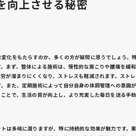
を向上させる秘密
月に一度の整体で心身のバランスを整える方法
月一施術で心身をリセットする秘訣
整体で心身の調和を取り戻す方法
バランスを整えるための整体施術法
心と体の健康を保つ整体の活用法
な変化をもたらすのか、多くの方が疑問に思うでしょう。
月一整体で得られる心身の安定感
す。まず、整体による施術は、慢性的な肩こりや腰痛を緩
整体を通じて心身のバランスを保つ方法
疲労が溜まりにくくなり、ストレスも軽減されます。ストレ
す。また、定期施術によって自分自身の体調管理への意識
ることで、生活の質が向上し、より充実した毎日を送る手
ットは多岐に渡りますが、特に持続的な効果が魅力です。