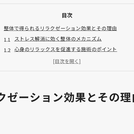
目次
整体で得られるリラクゼーション効果とその理由
ストレス解消に効く整体のメカニズム
心身のリラックスを促進する施術のポイント
緊張をほぐす整体の技法とは
日々の疲れを取る整体の流れ
整体が心の健康に与える影響
リラクゼーション効果を最大化するためのアプロー
クゼーション効果とその理
月一整体が生活の質を向上させる秘密
定期施術がもたらす生活の変化
整体で得られる持続的な健康メリット
月一回の施術によるリフレッシュ効果