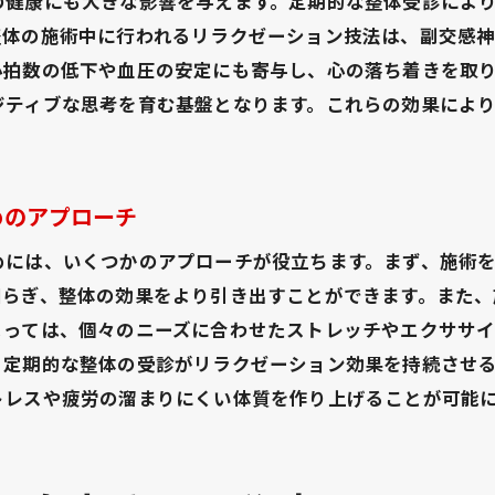
の健康にも大きな影響を与えます。定期的な整体受診によ
体験談で知る整体の効果
整体の施術中に行われるリラクゼーション技法は、副交感
実際の声から学ぶ整体の利点
心拍数の低下や血圧の安定にも寄与し、心の落ち着きを取
月一整体の効果を最大化する方法
ジティブな思考を育む基盤となります。これらの効果によ
体験者が語る整体の魅力
。
整体の活用法を体験談から学ぶ
効果的な施術の組み合わせ方
めのアプローチ
リラックス効果を最大化するための整体の選び方
めには、いくつかのアプローチが役立ちます。まず、施術
最適な整体を選ぶためのポイント
和らぎ、整体の効果をより引き出すことができます。また
リラックス効果を高める整体選び
よっては、個々のニーズに合わせたストレッチやエクササ
施術後の満足度を上げる整体の選び方
、定期的な整体の受診がリラクゼーション効果を持続させ
トレスや疲労の溜まりにくい体質を作り上げることが可能
自分に合った整体を見つける方法
効果を感じるための整体選びのコツ
リラクゼーションを追求するための整体選び