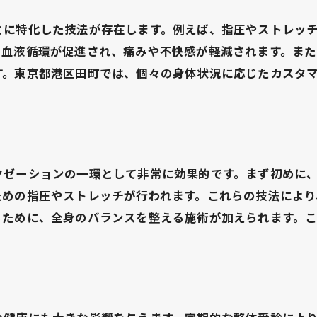
田町での施術が健康に与える変化
整体による身体の調整と健康維持
とに特化した技法が存在します。例えば、指圧やストレッ
、血液循環が促進され、痛みや不快感が軽減されます。ま
健康改善を目指す整体の実践法
す。東京都港区田町では、個々の身体状況に応じたカスタ
港区田町での施術の強みと効果
整体が全身のバランスを整える理由
整体を定期的に受けることの身体的利点とは
定期的な整体が身体に与える利点
クゼーションの一環として非常に効果的です。まず初めに
整体がもたらす筋肉の柔軟性向上
ための指圧やストレッチが行われます。これらの技法によ
定期施術による体調の維持法
るために、全身のバランスを整える施術が加えられます。
整体が身体に与えるポジティブな変化
日常生活における整体の利点
身体的健康を支える整体の役割
体験談から見る月一整体の効果的な活用法