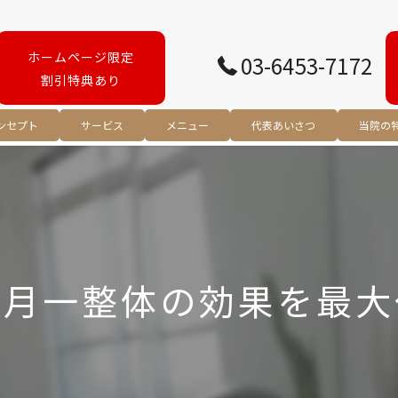
ホームページ限定
03-6453-7172
割引特典あり
ンセプト
サービス
メニュー
代表あいさつ
当院の
腰痛
肩こり
スポー
で月一整体の効果を最大
リハビ
姿勢矯