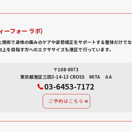
ティーフォー ラボ)
た施術で身体の痛みのケアや姿勢矯正をサポートする整体だけでな
向上を目指す方へのエクササイズも港区で行っています。
〒108-0073
東京都港区三田3-14-13 CROSS MITA ８A
03-6453-7172
ご予約はこちら