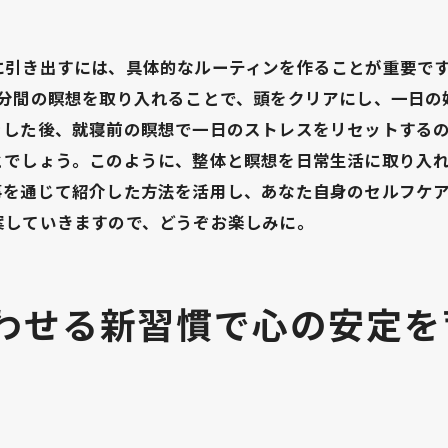
現代人に適した健康管理法の提案
整体と瞑想を活用した健康生活の実現
に引き出すには、具体的なルーティンを作ることが重要で
整体と瞑想の融合で得られる深いリラクゼーションの秘
5分間の瞑想を取り入れることで、頭をクリアにし、一日の
深いリラクゼーションをもたらす整体テクニック
ぐした後、就寝前の瞑想で一日のストレスをリセットする
瞑想を通じた心の静けさの体験
とでしょう。このように、整体と瞑想を日常生活に取り入
整体と瞑想の融合がもたらす深い癒し
事を通じて紹介した方法を活用し、あなた自身のセルフケ
日常的に実践するための具体的なアプローチ
案していきますので、どうぞお楽しみに。
リラクゼーションを最大化するためのヒント
整体と瞑想の融合を活用したリラクゼーションプラ
わせる新習慣で心の安定を