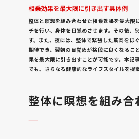
相乗効果を最大限に引き出す具体例
整体と瞑想を組み合わせた相乗効果を最大限
チを行い、身体を目覚めさせます。その後、
す。また、夜には、整体で緊張した筋肉をほ
期待でき、翌朝の目覚めが格段に良くなるこ
果を最大限に引き出すことが可能です。本記
でも、さらなる健康的なライフスタイルを提
整体に瞑想を組み合