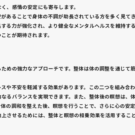
なく、感情の安定にも寄与します。
整体と瞑想の取り入れやすいスケジュール
安があることで身体の不調が助長されている方を多く見て
初心者にもおすすめの簡単な瞑想法
処する力が強化され、より健全なメンタルヘルスを維持す
整体で整えた身体を瞑想で深める
つことが期待されます。
生活習慣としての整体と瞑想
健康管理のための整体と瞑想の交互実践
日常に溶け込む整体と瞑想の効果
るための強力なアプローチです。整体は体の調整を通じて
整体でストレスを解消し瞑想で心を整える日常習慣
整体によるストレス解消のプロセス
レスや不安を軽減する効果があります。この二つを組み合
瞑想で心を整える具体的なテクニック
内なるバランスを実現できます。また、整体後の瞑想は、
整体と瞑想が日常生活に及ぼす影響
身体の調和を整えた後、瞑想を行うことで、さらに心の安
ストレスフリーな生活の実現方法
向上させるためには、整体と瞑想の相乗効果を活用するこ
整体と瞑想の組み合わせによるストレス管理