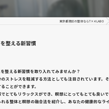
東京都港区の整体ならT×4 LABO
スを整える新習慣
スを整える新習慣を取り入れてみませんか？
身のストレスを軽減する方法としても注目されています。
することができます。
遊感でとてもリラックスができ、瞑想にとってもとても良いで
られる整体と瞑想の融合法を紹介し、あなたの健康的なラ