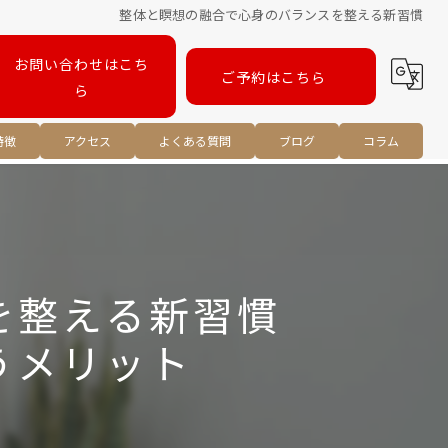
整体と瞑想の融合で心身のバランスを整える新習慣
お問い合わせはこち
ご予約はこちら
ら
特徴
アクセス
よくある質問
ブログ
コラム
を整える新習慣
ツ
行うメリット
リ
正