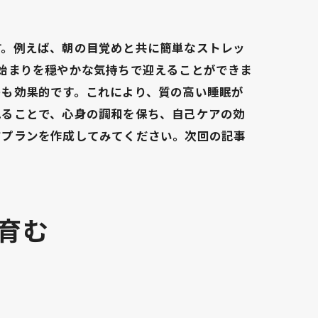
す。例えば、朝の目覚めと共に簡単なストレッ
訣
始まりを穏やかな気持ちで迎えることができま
のも効果的です。これにより、質の高い睡眠が
れることで、心身の調和を保ち、自己ケアの効
アプランを作成してみてください。次回の記事
ン
育む