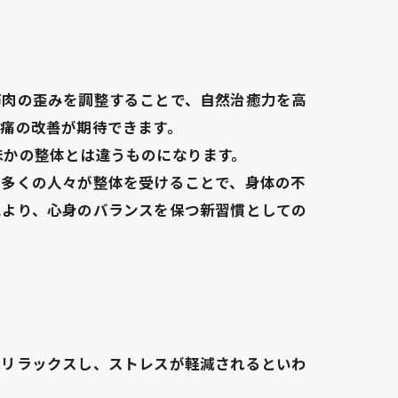
筋肉の歪みを調整することで、自然治癒力を高
痛の改善が期待できます。
ほかの整体とは違うものになります。
がり
。多くの人々が整体を受けることで、身体の不
により、心身のバランスを保つ新習慣としての
。
はリラックスし、ストレスが軽減されるといわ